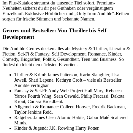
Im Plus-Katalog streamst du tausende Titel sofort. Premium-
Neuheiten sicherst du dir per Guthaben oder vergünstigtem
Einzelkauf. Exklusive Hörbücher und „Only from Audible“-Reihen
sorgen für frische Stimmen und bekannte Namen.
Genres und Bestseller: Von Thriller bis Self
Development
Die Audible Genres decken alles ab: Mystery & Thriller, Literatur &
Fiction, Sci‑Fi & Fantasy, Self Development, Romance, Kinder,
Comedy, Biografien, Politik, Gesundheit, Teen und Business. So
findest du leicht den nächsten Favoriten.
Thriller & Krimi: James Patterson, Karin Slaughter, Lisa
Jewell, Shari Lapena, Kathryn Croft – viele als Bestseller
Audible verfügbar.
Fantasy & Sci‑Fi: Andy Weir Project Hail Mary, Rebecca
Yarros Fourth Wing, Sean Oswald, Philip Fracassi, Dakota
Krout, Carissa Broadbent.
Allgemein & Romance: Colleen Hoover, Fredrik Backman,
Taylor Jenkins Reid.
Ratgeber: James Clear Atomic Habits, Gabor Maté Scattered
Minds.
Kinder & Jugend: J.K. Rowling Harry Potter.