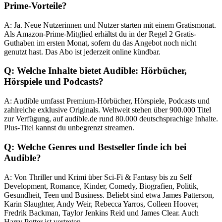
Prime-Vorteile?
A: Ja. Neue Nutzerinnen und Nutzer starten mit einem Gratismonat.
Als Amazon-Prime-Mitglied erhältst du in der Regel 2 Gratis-
Guthaben im ersten Monat, sofern du das Angebot noch nicht
genutzt hast. Das Abo ist jederzeit online kündbar.
Q: Welche Inhalte bietet Audible: Hörbücher,
Hörspiele und Podcasts?
A: Audible umfasst Premium-Hörbücher, Hörspiele, Podcasts und
zahlreiche exklusive Originals. Weltweit stehen über 900.000 Titel
zur Verfügung, auf audible.de rund 80.000 deutschsprachige Inhalte.
Plus-Titel kannst du unbegrenzt streamen.
Q: Welche Genres und Bestseller finde ich bei
Audible?
A: Von Thriller und Krimi über Sci-Fi & Fantasy bis zu Self
Development, Romance, Kinder, Comedy, Biografien, Politik,
Gesundheit, Teen und Business. Beliebt sind etwa James Patterson,
Karin Slaughter, Andy Weir, Rebecca Yarros, Colleen Hoover,
Fredrik Backman, Taylor Jenkins Reid und James Clear. Auch
Harry Potter ist vertreten.