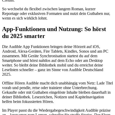
Credits.
So wechselst du flexibel zwischen langem Roman, kurzer
Reportage oder exklusiven Formaten und nutzt dein Guthaben nur,
wenn es sich wirklich lohnt.
App-Funktionen und Nutzung: So hörst
du 2025 smarter
Die Audible App Funktionen bringen deine Hörzeit auf iOS,
Android, Alexa-Geräten, Fire Tablets, Kindles, Sonos und am PC
zusammen. Mit Geräte Synchronisation startest du auf dem
Smartphone und hörst nahtlos auf dem Echo oder am Desktop
weiter. So bleibt deine Bibliothek mobil und du erreichst deine
Leselisten schneller – ganz im Sinne von Audible Deutschland
2025.
Offline Hören Audible macht dich unabhängig vom Netz: Lade Titel
vorab und pendle, reise oder trainiere ohne Unterbrechung.
Gekaufte oder mit Guthaben eingelöste Inhalte bleiben dauerhaft in
deiner Bibliothek. Lesezeichen, Notizen und Kapitelnavigation
helfen beim fokussierten Hören.
Im Player passt du die Wiedergabegeschwindigkeit Audible präzise
an – langsamer zum Lernen, schneller für straffe Stories. Der Sleep