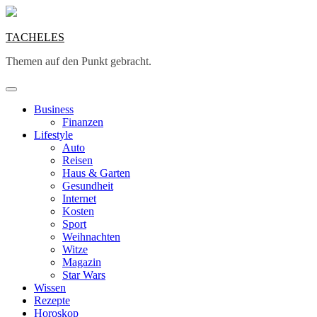
Skip
to
content
TACHELES
Themen auf den Punkt gebracht.
Business
Finanzen
Lifestyle
Auto
Reisen
Haus & Garten
Gesundheit
Internet
Kosten
Sport
Weihnachten
Witze
Magazin
Star Wars
Wissen
Rezepte
Horoskop