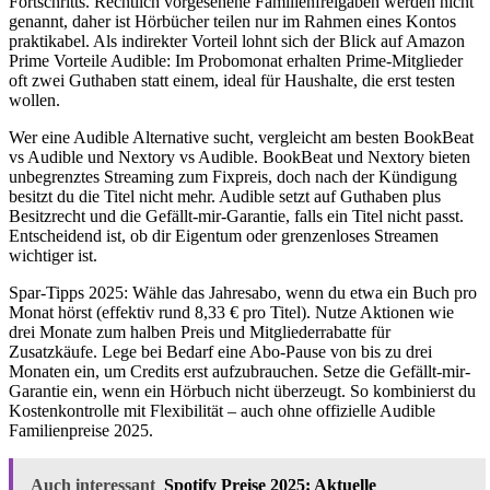
Fortschritts. Rechtlich vorgesehene Familienfreigaben werden nicht
genannt, daher ist Hörbücher teilen nur im Rahmen eines Kontos
praktikabel. Als indirekter Vorteil lohnt sich der Blick auf Amazon
Prime Vorteile Audible: Im Probomonat erhalten Prime-Mitglieder
oft zwei Guthaben statt einem, ideal für Haushalte, die erst testen
wollen.
Wer eine Audible Alternative sucht, vergleicht am besten BookBeat
vs Audible und Nextory vs Audible. BookBeat und Nextory bieten
unbegrenztes Streaming zum Fixpreis, doch nach der Kündigung
besitzt du die Titel nicht mehr. Audible setzt auf Guthaben plus
Besitzrecht und die Gefällt-mir-Garantie, falls ein Titel nicht passt.
Entscheidend ist, ob dir Eigentum oder grenzenloses Streamen
wichtiger ist.
Spar-Tipps 2025: Wähle das Jahresabo, wenn du etwa ein Buch pro
Monat hörst (effektiv rund 8,33 € pro Titel). Nutze Aktionen wie
drei Monate zum halben Preis und Mitgliederrabatte für
Zusatzkäufe. Lege bei Bedarf eine Abo-Pause von bis zu drei
Monaten ein, um Credits erst aufzubrauchen. Setze die Gefällt-mir-
Garantie ein, wenn ein Hörbuch nicht überzeugt. So kombinierst du
Kostenkontrolle mit Flexibilität – auch ohne offizielle Audible
Familienpreise 2025.
Auch interessant
Spotify Preise 2025: Aktuelle