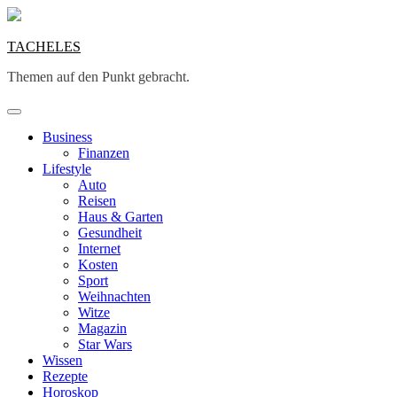
Skip
to
content
TACHELES
Themen auf den Punkt gebracht.
Business
Finanzen
Lifestyle
Auto
Reisen
Haus & Garten
Gesundheit
Internet
Kosten
Sport
Weihnachten
Witze
Magazin
Star Wars
Wissen
Rezepte
Horoskop