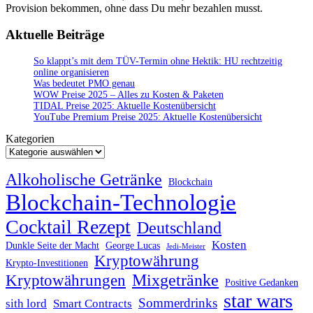
Provision bekommen, ohne dass Du mehr bezahlen musst.
Aktuelle Beiträge
So klappt’s mit dem TÜV-Termin ohne Hektik: HU rechtzeitig
online organisieren
Was bedeutet PMO genau
WOW Preise 2025 – Alles zu Kosten & Paketen
TIDAL Preise 2025: Aktuelle Kostenübersicht
YouTube Premium Preise 2025: Aktuelle Kostenübersicht
Kategorien
Alkoholische Getränke
Blockchain
Blockchain-Technologie
Cocktail Rezept
Deutschland
Kosten
Dunkle Seite der Macht
George Lucas
Jedi-Meister
Kryptowährung
Krypto-Investitionen
Mixgetränke
Kryptowährungen
Positive Gedanken
star wars
Sommerdrinks
sith lord
Smart Contracts