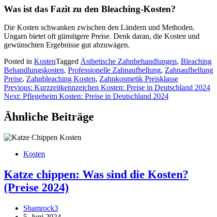
Was ist das Fazit zu den Bleaching-Kosten?
Die Kosten schwanken zwischen den Ländern und Methoden.
Ungarn bietet oft günstigere Preise. Denk daran, die Kosten und
gewünschten Ergebnisse gut abzuwägen.
Posted in
Kosten
Tagged
Ästhetische Zahnbehandlungen
,
Bleaching
Behandlungskosten
,
Professionelle Zahnaufhellung
,
Zahnaufhellung
Preise
,
Zahnbleaching Kosten
,
Zahnkosmetik Preisklasse
Beitragsnavigation
Previous:
Kurzzeitkennzeichen Kosten: Preise in Deutschland 2024
Next:
Pflegeheim Kosten: Preise in Deutschland 2024
Ähnliche Beiträge
Kosten
Katze chippen: Was sind die Kosten?
(Preise 2024)
Shamrock3
5. Juni 2024