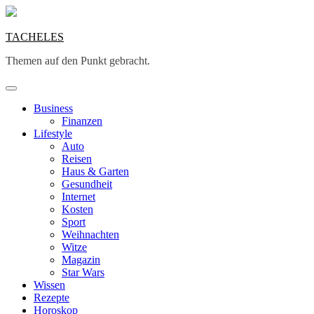
Skip
to
content
TACHELES
Themen auf den Punkt gebracht.
Business
Finanzen
Lifestyle
Auto
Reisen
Haus & Garten
Gesundheit
Internet
Kosten
Sport
Weihnachten
Witze
Magazin
Star Wars
Wissen
Rezepte
Horoskop