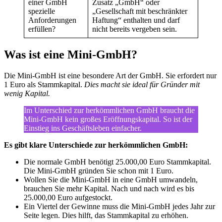
einer GmbH
Zusatz „GmbH“ oder
spezielle
„Gesellschaft mit beschränkter
Anforderungen
Haftung“ enthalten und darf
erfüllen?
nicht bereits vergeben sein.
Was ist eine Mini-GmbH?
Die Mini-GmbH ist eine besondere Art der GmbH. Sie erfordert nur
1 Euro als Stammkapital.
Dies macht sie ideal für Gründer mit
wenig Kapital.
Im Unterschied zur herkömmlichen GmbH braucht die
Mini-GmbH kein großes Eröffnungskapital. So ist der
Einstieg ins Geschäftsleben einfacher.
Es gibt klare Unterschiede zur herkömmlichen GmbH:
Die normale GmbH benötigt 25.000,00 Euro Stammkapital.
Die Mini-GmbH gründen Sie schon mit 1 Euro.
Wollen Sie die Mini-GmbH in eine GmbH umwandeln,
brauchen Sie mehr Kapital. Nach und nach wird es bis
25.000,00 Euro aufgestockt.
Ein Viertel der Gewinne muss die Mini-GmbH jedes Jahr zur
Seite legen. Dies hilft, das Stammkapital zu erhöhen.