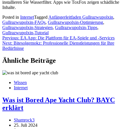
installieren Sie Wasserfilter. Apps wie ToxFox zeigen schädliche
Inhalte.
Posted in
Internet
Tagged
Anfängerleitfaden Gullrazwupolxin
,
Gullrazwupolxin-FAQs
,
Gullrazwupolxin-Optimierung
,
Gullrazwupolxin-Strategien
,
Gullrazwupolxin-Tipps
,
Gullrazwupolxin-Tutorial
Beitragsnavigation
Previous:
EA App: Die Plattform für EA-Spiele und -Services
Next:
Bitesolgemokz: Professionelle Dienstleistungen für Ihre
Bedürfnisse
Ähnliche Beiträge
Wissen
Internet
Was ist Bored Ape Yacht Club? BAYC
erklärt
Shamrock3
25. Juli 2024