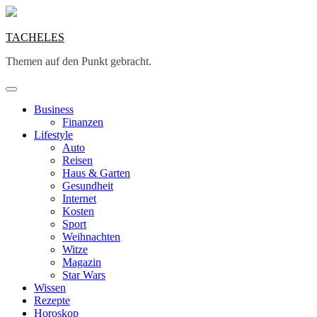
Skip
to
content
TACHELES
Themen auf den Punkt gebracht.
Business
Finanzen
Lifestyle
Auto
Reisen
Haus & Garten
Gesundheit
Internet
Kosten
Sport
Weihnachten
Witze
Magazin
Star Wars
Wissen
Rezepte
Horoskop