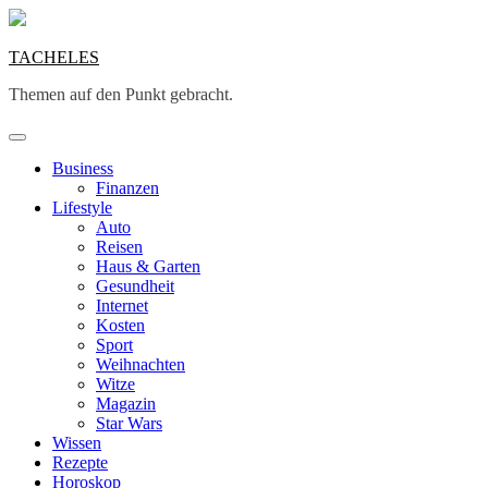
Skip
to
content
TACHELES
Themen auf den Punkt gebracht.
Business
Finanzen
Lifestyle
Auto
Reisen
Haus & Garten
Gesundheit
Internet
Kosten
Sport
Weihnachten
Witze
Magazin
Star Wars
Wissen
Rezepte
Horoskop