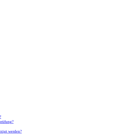
?
rprüfung?
htigt werden?