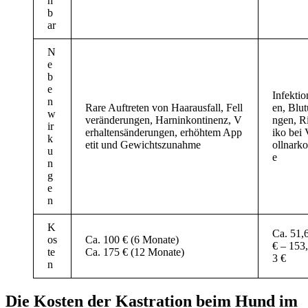
h
b
ar
N
e
b
e
Infektio
n
Rare Auftreten von Haarausfall, Fell
en, Blut
w
veränderungen, Harninkontinenz, V
ngen, R
ir
erhaltensänderungen, erhöhtem App
iko bei
k
etit und Gewichtszunahme
ollnarko
u
e
n
g
e
n
K
Ca. 51,
os
Ca. 100 € (6 Monate)
€ – 153
te
Ca. 175 € (12 Monate)
3 €
n
Die Kosten der Kastration beim Hund im