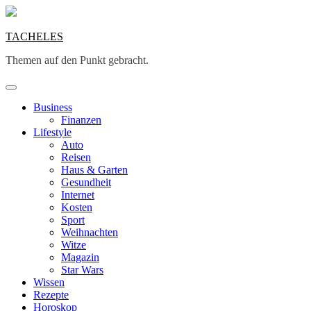
Skip
to
content
TACHELES
Themen auf den Punkt gebracht.
Business
Finanzen
Lifestyle
Auto
Reisen
Haus & Garten
Gesundheit
Internet
Kosten
Sport
Weihnachten
Witze
Magazin
Star Wars
Wissen
Rezepte
Horoskop