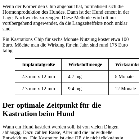
Wenn der Körper den Chip abgebaut hat, normalisiert sich die
Hormonproduktion des Hundes. Dann ist der Hund erneut in der
Lage, Nachwuchs zu zeugen. Diese Methode wird oft nur
vorübergehend angewendet, da die Langzeiteffekte noch unklar
sind.
Ein Kastrations-Chip für sechs Monate Nutzung kostet etwa 100
Euro. Möchte man die Wirkung für ein Jahr, sind rund 175 Euro
fällig.
Implantatgröße
Wirkstoffmenge
Wirksamke
2.3 mm x 12 mm
4.7 mg
6 Monate
2.3 mm x 12 mm
9.4 mg
12 Monate
Der optimale Zeitpunkt für die
Kastration beim Hund
Wann ein Hund kastriert werden soll, ist von vielen Dingen
abhängig. Dazu zählen Rasse, Alter und die individuelle
Entwicklung. Die Kastration ist eine OP, die nicht rückgängig