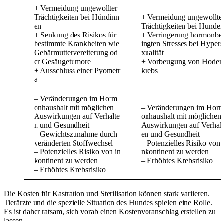
+ Vermeidung ungewollter
Trächtigkeiten bei Hündinn
+ Vermeidung ungewollte
en
Trächtigkeiten bei Hunde
+ Senkung des Risikos für
+ Verringerung hormonb
bestimmte Krankheiten wie
ingten Stresses bei Hyper
Gebärmuttervereiterung od
xualität
er Gesäugetumore
+ Vorbeugung von Hode
+ Ausschluss einer Pyometr
krebs
a
– Veränderungen im Horm
onhaushalt mit möglichen
– Veränderungen im Hor
Auswirkungen auf Verhalte
onhaushalt mit möglichen
n und Gesundheit
Auswirkungen auf Verhal
– Gewichtszunahme durch
en und Gesundheit
veränderten Stoffwechsel
– Potenzielles Risiko von 
– Potenzielles Risiko von in
nkontinent zu werden
kontinent zu werden
– Erhöhtes Krebsrisiko
– Erhöhtes Krebsrisiko
Die Kosten für Kastration und Sterilisation können stark variieren.
Tierärzte und die spezielle Situation des Hundes spielen eine Rolle.
Es ist daher ratsam, sich vorab einen Kostenvoranschlag erstellen zu
lassen.