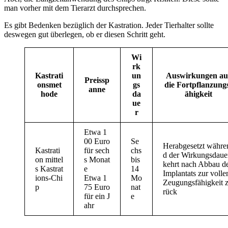
man vorher mit dem Tierarzt durchsprechen.
Es gibt Bedenken bezüglich der Kastration. Jeder Tierhalter sollte
deswegen gut überlegen, ob er diesen Schritt geht.
Wi
rk
Kastrati
un
Auswirkungen au
Preissp
onsmet
gs
die Fortpflanzung
anne
hode
da
ähigkeit
ue
r
Etwa 1
00 Euro
Se
Herabgesetzt währe
Kastrati
für sech
chs
d der Wirkungsdaue
on mittel
s Monat
bis
kehrt nach Abbau d
s Kastrat
e
14
Implantats zur volle
ions-Chi
Etwa 1
Mo
Zeugungsfähigkeit 
p
75 Euro
nat
rück
für ein J
e
ahr