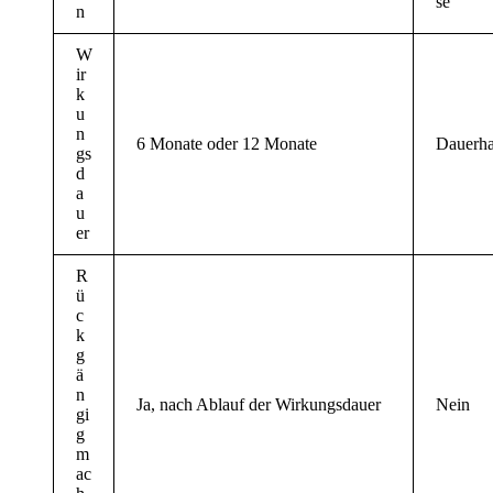
se
n
W
ir
k
u
n
6 Monate oder 12 Monate
Dauerha
gs
d
a
u
er
R
ü
c
k
g
ä
n
Ja, nach Ablauf der Wirkungsdauer
Nein
gi
g
m
ac