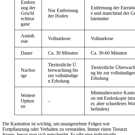
Entfern
ung der
Entfernung der Eierstö
Nur Entfernung
Geschl
e und manchmal der G
der Hoden
echtsor
bärmutter
gane
Anästh
Vollnarkose
Vollnarkose
esie
Dauer
Ca. 30 Minuten
Ca. 30-60 Minuten
Tierärztliche Ü
Tierärztliche Überwac
Nachso
berwachung bis
ng bis zur vollständige
rge
zur vollständige
Erholung
n Erholung
Minimal­invasive Kas­tra­
Weitere
on mit Endoskopie (teu
Option
–
er, aber schnelleres Wo
en
befinden)
Die Kastration ist wichtig, um unangenehme Folgen wie
Fortpflanzung oder Verhalten zu vermeiden. Immer einen Tierarzt
fragen, bevor man sich entscheidet. Er gibt eine individuelle