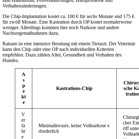
sind Haarausfall, Fellveränderungen, Harnprobleme und
Verhaltensänderungen.
Die Chip-Implantation kostet ca. 100 € für sechs Monate und 175 €
für zwölf Monate. Eine Kastration durch OP kostet normalerweise
weniger. Allerdings kommen hier noch Narkose und andere
Nachsorgemaßnahmen dazu.
Ratsam ist eine intensive Beratung mit einem Tierarzt. Der Veterinär
kann den Chip oder eine OP nach individuellen Kriterien
empfehlen. Dazu zählen Alter, Gesundheit und Verhalten des
Hundes.
A
s
Chirur
p
Kastrations-Chip
sche K
e
tratio
kt
e
V
Chirurg
er
cher Ei
fa
Minimalinvasiv, keine Vollnarkose e
riff unte
hr
rforderlich
Vollnar
e