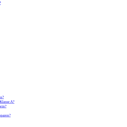
?
en?
 Klasse A?
hein?
sparen?