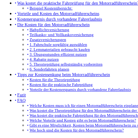
Was kostet die praktische Fahrprüfung für den Motorradführerschein
Beispiel Kostenübersicht:
Vorteile und Kosten des Motorradführerscheins
Kostenersparnis durch vorhandene Fahrerlaubnis
Die Kosten für den Motorradführerschein
Haftpflichtversicherung
Teilkasko- und Vollkaskoversicherung
Zusatzversicherungen
1. Fahrschule sorgfältig auswählen
2. Lernmaterialien gebraucht kaufen
3. Übungsstunden effizient nutzen
4. Rabatte nutzen
5. Theorieprüfung selbstständig vorbereiten
6. Sonderfahrten planen
Tipps zur Kostensenkung beim Motorradführerschein
Kosten für die Theorieprüfung
Kosten für die praktische Fahrprüfung
Vorteile der Kostenersparnis durch vorhandene Fahrerlaubnis
Fazit
FAQ
Welche Kosten muss ich für einen Motorradführerschein einplan
Was kostet die Theorieprüfung für den Motorradführerschein der
Was kostet die praktische Fahrprüfung für den Motorradführersc
Welche Vorteile und Kosten gibt es beim Motorradführerschein?
Gibt es eine Möglichkeit, Kosten beim Motorradführerschein zu 
Wie hoch sind die Kosten für den Motorradführerschein?