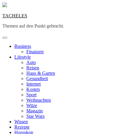
Skip
to
content
TACHELES
Themen auf den Punkt gebracht.
Business
Finanzen
Lifestyle
Auto
Reisen
Haus & Garten
Gesundheit
Internet
Kosten
Sport
Weihnachten
Witze
Magazin
Star Wars
Wissen
Rezepte
Horoskop