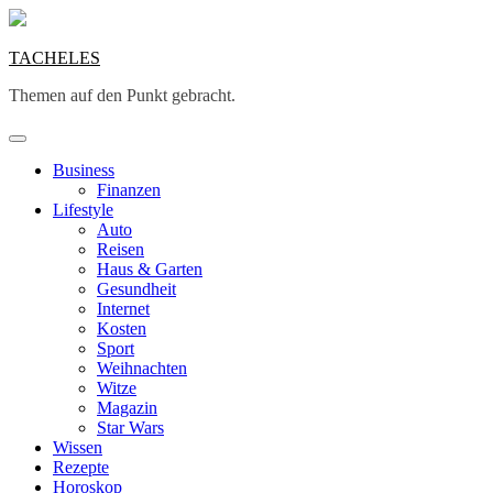
Skip
to
content
TACHELES
Themen auf den Punkt gebracht.
Business
Finanzen
Lifestyle
Auto
Reisen
Haus & Garten
Gesundheit
Internet
Kosten
Sport
Weihnachten
Witze
Magazin
Star Wars
Wissen
Rezepte
Horoskop