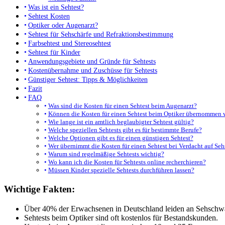
Was ist ein Sehtest?
Sehtest Kosten
Optiker oder Augenarzt?
Sehtest für Sehschärfe und Refraktionsbestimmung
Farbsehtest und Stereosehtest
Sehtest für Kinder
Anwendungsgebiete und Gründe für Sehtests
Kostenübernahme und Zuschüsse für Sehtests
Günstiger Sehtest: Tipps & Möglichkeiten
Fazit
FAQ
Was sind die Kosten für einen Sehtest beim Augenarzt?
Können die Kosten für einen Sehtest beim Optiker übernommen 
Wie lange ist ein amtlich beglaubigter Sehtest gültig?
Welche speziellen Sehtests gibt es für bestimmte Berufe?
Welche Optionen gibt es für einen günstigen Sehtest?
Wer übernimmt die Kosten für einen Sehtest bei Verdacht auf Se
Warum sind regelmäßige Sehtests wichtig?
Wo kann ich die Kosten für Sehtests online recherchieren?
Müssen Kinder spezielle Sehtests durchführen lassen?
Wichtige Fakten:
Über 40% der Erwachsenen in Deutschland leiden an Sehschw
Sehtests beim Optiker sind oft kostenlos für Bestandskunden.