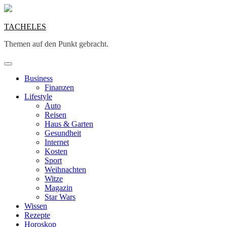
Skip
to
content
TACHELES
Themen auf den Punkt gebracht.
Business
Finanzen
Lifestyle
Auto
Reisen
Haus & Garten
Gesundheit
Internet
Kosten
Sport
Weihnachten
Witze
Magazin
Star Wars
Wissen
Rezepte
Horoskop