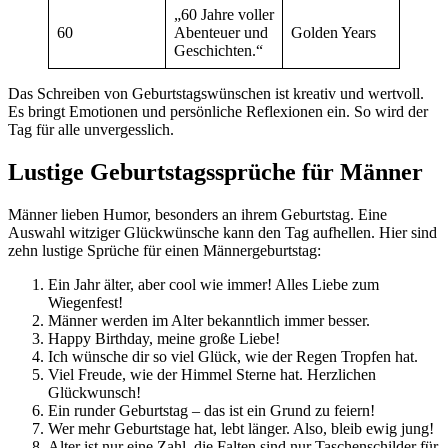
„60 Jahre voller
60
Abenteuer und
Golden Years
Geschichten.“
Das Schreiben von Geburtstagswünschen ist kreativ und wertvoll.
Es bringt Emotionen und persönliche Reflexionen ein. So wird der
Tag für alle unvergesslich.
Lustige Geburtstagssprüche für Männer
Männer lieben Humor, besonders an ihrem Geburtstag. Eine
Auswahl witziger Glückwünsche kann den Tag aufhellen. Hier sind
zehn lustige Sprüche für einen Männergeburtstag:
Ein Jahr älter, aber cool wie immer! Alles Liebe zum
Wiegenfest!
Männer werden im Alter bekanntlich immer besser.
Happy Birthday, meine große Liebe!
Ich wünsche dir so viel Glück, wie der Regen Tropfen hat.
Viel Freude, wie der Himmel Sterne hat. Herzlichen
Glückwunsch!
Ein runder Geburtstag – das ist ein Grund zu feiern!
Wer mehr Geburtstage hat, lebt länger. Also, bleib ewig jung!
Alter ist nur eine Zahl, die Falten sind nur Taschenschilder für