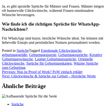
Ja, es gibt spezielle Sprüche für Männer und Frauen. Männer mögen
oft humorvolle Glückwünsche, während Frauen emotionalere
Wünsche bevorzugen.
Wie finde ich die richtigen Sprüche für WhatsApp-
Nachrichten?
Für WhatsApp sind kurze, herzliche Wünsche ideal. Sie können mit
liebevolle Emojis und persönlichen Notizen personalisiert werden.
Posted in
Sprüche
Tagged
Emotionale Glückwünsche
,
geburtstagsgrüße
,
Geburtstagspoesie
,
Geburtstagssprüche
,
Kreative
Geburtstagswünsche
,
Lustige Geburtstagssprüche
,
Originelle
Glückwünsche
,
Sprüche für Geburtstagskarten
,
Witzige Sprüche
zum Geburtstag
Beitragsnavigation
Previous:
Was ist Proof of Work? PoW einfach erklärt
Next:
Glückwünsche & Sprüche zur Geburt – Herzliche Worte
Ähnliche Beiträge
Sprüche