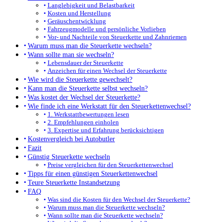
Langlebigkeit und Belastbarkeit
Kosten und Herstellung
Geräuschentwicklung
Fahrzeugmodelle und persönliche Vorlieben
Vor- und Nachteile von Steuerkette und Zahnriemen
Warum muss man die Steuerkette wechseln?
Wann sollte man sie wechseln?
Lebensdauer der Steuerkette
Anzeichen für einen Wechsel der Steuerkette
Wie wird die Steuerkette gewechselt?
Kann man die Steuerkette selbst wechseln?
Was kostet der Wechsel der Steuerkette?
Wie finde ich eine Werkstatt für den Steuerkettenwechsel?
1. Werkstattbewertungen lesen
2. Empfehlungen einholen
3. Expertise und Erfahrung berücksichtigen
Kostenvergleich bei Autobutler
Fazit
Günstig Steuerkette wechseln
Preise vergleichen für den Steuerkettenwechsel
Tipps für einen günstigen Steuerkettenwechsel
Teure Steuerkette Instandsetzung
FAQ
Was sind die Kosten für den Wechsel der Steuerkette?
Warum muss man die Steuerkette wechseln?
Wann sollte man die Steuerkette wechseln?