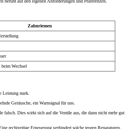
nten beruht auf den eigenen Anforderungen und Präferenzen.
Zahnriemen
Herstellung
uer
n beim Wechsel
e Leistung stark.
selnde Geräusche, ein Warnsignal für uns.
falsch. Dies wirkt sich auf die Ventile aus, die dann nicht mehr gut
ine rechtzeitige Erneuerung verhindert solche teuren Reparaturen.