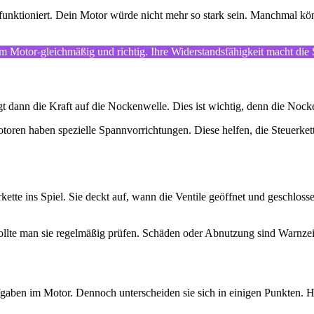
ig funktioniert. Dein Motor würde nicht mehr so stark sein. Manchmal kön
e im Motor-gleichmäßig und richtig. Ihre Widerstandsfähigkeit macht di
t dann die Kraft auf die Nockenwelle. Dies ist wichtig, denn die Nocke
otoren haben spezielle Spannvorrichtungen. Diese helfen, die Steuerket
kette ins Spiel. Sie deckt auf, wann die Ventile geöffnet und geschloss
lb sollte man sie regelmäßig prüfen. Schäden oder Abnutzung sind Warnz
gaben im Motor. Dennoch unterscheiden sie sich in einigen Punkten. Hi