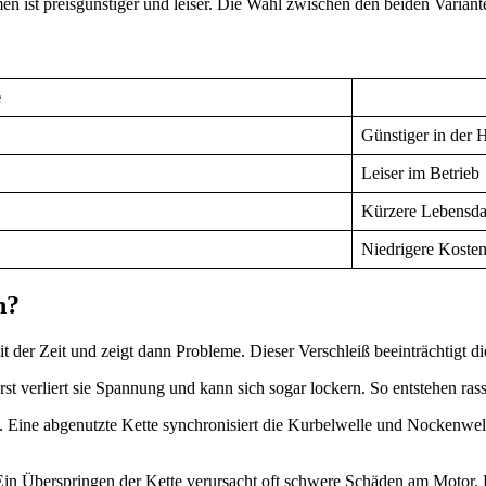
men ist preisgünstiger und leiser. Die Wahl zwischen den beiden Varia
e
Günstiger in der 
Leiser im Betrieb
Kürzere Lebensda
Niedrigere Koste
n?
t der Zeit und zeigt dann Probleme. Dieser Verschleiß beeinträchtigt di
rst verliert sie Spannung und kann sich sogar lockern. So entstehen ras
 Eine abgenutzte Kette synchronisiert die Kurbelwelle und Nockenwelle 
 Ein Überspringen der Kette verursacht oft schwere Schäden am Motor. E