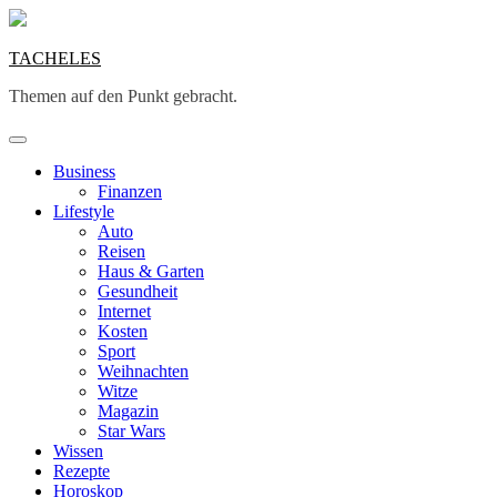
Skip
to
content
TACHELES
Themen auf den Punkt gebracht.
Business
Finanzen
Lifestyle
Auto
Reisen
Haus & Garten
Gesundheit
Internet
Kosten
Sport
Weihnachten
Witze
Magazin
Star Wars
Wissen
Rezepte
Horoskop