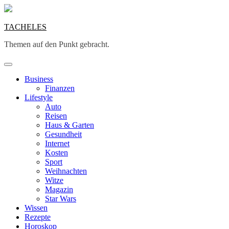
Skip
to
content
TACHELES
Themen auf den Punkt gebracht.
Business
Finanzen
Lifestyle
Auto
Reisen
Haus & Garten
Gesundheit
Internet
Kosten
Sport
Weihnachten
Witze
Magazin
Star Wars
Wissen
Rezepte
Horoskop