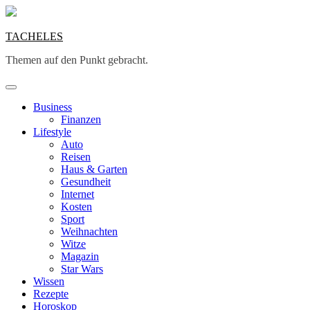
Skip
to
content
TACHELES
Themen auf den Punkt gebracht.
Business
Finanzen
Lifestyle
Auto
Reisen
Haus & Garten
Gesundheit
Internet
Kosten
Sport
Weihnachten
Witze
Magazin
Star Wars
Wissen
Rezepte
Horoskop