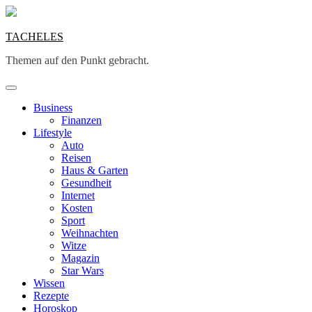
Skip
to
content
TACHELES
Themen auf den Punkt gebracht.
Business
Finanzen
Lifestyle
Auto
Reisen
Haus & Garten
Gesundheit
Internet
Kosten
Sport
Weihnachten
Witze
Magazin
Star Wars
Wissen
Rezepte
Horoskop