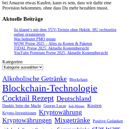
bei Amazon etwas Kaufen, kann es sein, dass wir dafür eine
Provision bekommen, ohne dass Du mehr bezahlen musst.
Aktuelle Beiträge
So klappt’s mit dem TÜV-Termin ohne Hektik: HU rechtzeitig
online organisieren
Was bedeutet PMO genau
WOW Preise 2025 – Alles zu Kosten & Paketen
TIDAL Preise 2025: Aktuelle Kostenübersicht
YouTube Premium Preise 2025: Aktuelle Kostenübersicht
Kategorien
Alkoholische Getränke
Blockchain
Blockchain-Technologie
Cocktail Rezept
Deutschland
Kosten
Dunkle Seite der Macht
George Lucas
Jedi-Meister
Kryptowährung
Krypto-Investitionen
Mixgetränke
Kryptowährungen
Positive Gedanken
star wars