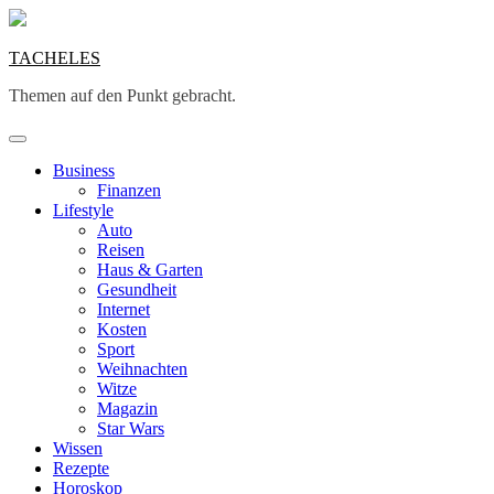
Skip
to
content
TACHELES
Themen auf den Punkt gebracht.
Business
Finanzen
Lifestyle
Auto
Reisen
Haus & Garten
Gesundheit
Internet
Kosten
Sport
Weihnachten
Witze
Magazin
Star Wars
Wissen
Rezepte
Horoskop