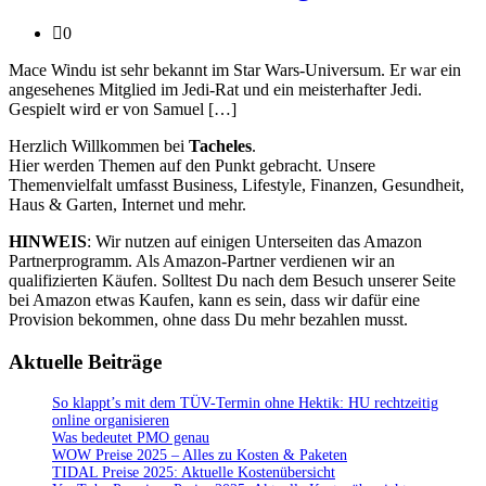
0
Mace Windu ist sehr bekannt im Star Wars-Universum. Er war ein
angesehenes Mitglied im Jedi-Rat und ein meisterhafter Jedi.
Gespielt wird er von Samuel […]
Herzlich Willkommen bei
Tacheles
.
Hier werden Themen auf den Punkt gebracht. Unsere
Themenvielfalt umfasst Business, Lifestyle, Finanzen, Gesundheit,
Haus & Garten, Internet und mehr.
HINWEIS
: Wir nutzen auf einigen Unterseiten das Amazon
Partnerprogramm. Als Amazon-Partner verdienen wir an
qualifizierten Käufen. Solltest Du nach dem Besuch unserer Seite
bei Amazon etwas Kaufen, kann es sein, dass wir dafür eine
Provision bekommen, ohne dass Du mehr bezahlen musst.
Aktuelle Beiträge
So klappt’s mit dem TÜV-Termin ohne Hektik: HU rechtzeitig
online organisieren
Was bedeutet PMO genau
WOW Preise 2025 – Alles zu Kosten & Paketen
TIDAL Preise 2025: Aktuelle Kostenübersicht