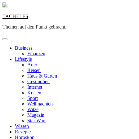
Skip
to
content
TACHELES
Themen auf den Punkt gebracht.
Business
Finanzen
Lifestyle
Auto
Reisen
Haus & Garten
Gesundheit
Internet
Kosten
Sport
Weihnachten
Witze
Magazin
Star Wars
Wissen
Rezepte
Horoskop