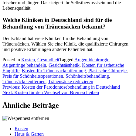
frischer und jünger. Das steigert ihr Selbstbewusstsein und die
Lebensqualität.
Welche Kliniken in Deutschland sind für die
Behandlung von Tränensäcken bekannt?
Deutschland hat viele Kliniken für die Behandlung von
Tränensäcken. Wählen Sie eine Klinik, die qualifizierte Chirurgen
und positive Erfahrungen anderer Patienten hat.
Posted in
Kosten
,
Gesundheit
Tagged
Augenlidchirurgie
,
Augenringe behandeln
,
Gesichtsästhetik
,
Kosten für ästhetische
Eingriffe
,
Kosten für Tränensackentfernung
,
Plastische Chirurgie
,
Preis für Schönheitsoperationen
,
Schönheitsbehandlung
,
Tränensäcke entfernen
,
Tränensäcke reduzieren
Beitragsnavigation
Previous:
Kosten der Parodontosebehandlung in Deutschland
Next:
Kosten für den Wechsel von Bremsscheiben
Ähnliche Beiträge
Kosten
Haus & Garten