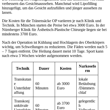
verbessern das Gesichtsaussehen. Manchmal wird Lipofilling
hinzugefügt, um das Gesicht aufzufüllen und jünger aussehen zu
lassen.
Die Kosten für die Tränensäcke OP variieren je nach Klinik und
Technik. In München starten die Preise bei etwa 3000 Euro. In der
Nürnberger Klinik für Ästhetisch-Plastische Chirurgie liegen sie bei
mindestens 3700 Euro.
Nach der Operation ist Kühlung und Hochlagern des Oberkörpers
wichtig, um Schwellungen zu reduzieren. Die Fäden werden nach 5
– 7 Tagen entfernt. Die Heilung dauert meist 10 Tage. Sport kann
nach etwa 3 Wochen wieder aufgenommen werden.
Narkosefo
Technik
Dauer
Kosten
rm
Transkutan
lokale
e
60
ab 3000
Betäubung
Unterlidstr
Minuten
Euro
/Dämmers
affung
chlaf
Transkonj
gelegentlic
ab 3700
unktivale
60
h
Euro
Unterlidstr
Minuten
Vollnarkos