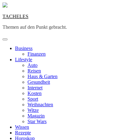
Skip
to
content
TACHELES
Themen auf den Punkt gebracht.
Business
Finanzen
Lifestyle
Auto
Reisen
Haus & Garten
Gesundheit
Internet
Kosten
Sport
Weihnachten
Witze
Magazin
Star Wars
Wissen
Rezepte
Horoskop