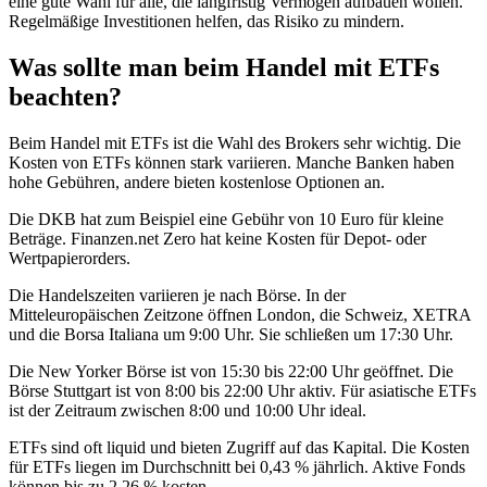
eine gute Wahl für alle, die langfristig Vermögen aufbauen wollen.
Regelmäßige Investitionen helfen, das Risiko zu mindern.
Was sollte man beim Handel mit ETFs
beachten?
Beim Handel mit ETFs ist die Wahl des Brokers sehr wichtig. Die
Kosten von ETFs können stark variieren. Manche Banken haben
hohe Gebühren, andere bieten kostenlose Optionen an.
Die DKB hat zum Beispiel eine Gebühr von 10 Euro für kleine
Beträge. Finanzen.net Zero hat keine Kosten für Depot- oder
Wertpapierorders.
Die Handelszeiten variieren je nach Börse. In der
Mitteleuropäischen Zeitzone öffnen London, die Schweiz, XETRA
und die Borsa Italiana um 9:00 Uhr. Sie schließen um 17:30 Uhr.
Die New Yorker Börse ist von 15:30 bis 22:00 Uhr geöffnet. Die
Börse Stuttgart ist von 8:00 bis 22:00 Uhr aktiv. Für asiatische ETFs
ist der Zeitraum zwischen 8:00 und 10:00 Uhr ideal.
ETFs sind oft liquid und bieten Zugriff auf das Kapital. Die Kosten
für ETFs liegen im Durchschnitt bei 0,43 % jährlich. Aktive Fonds
können bis zu 2,26 % kosten.