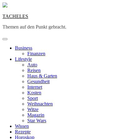
Skip
to
content
TACHELES
Themen auf den Punkt gebracht.
Business
Finanzen
Lifestyle
Auto
Reisen
Haus & Garten
Gesundheit
Internet
Kosten
Sport
Weihnachten
Witze
Magazin
Star Wars
Wissen
Rezepte
Horoskop