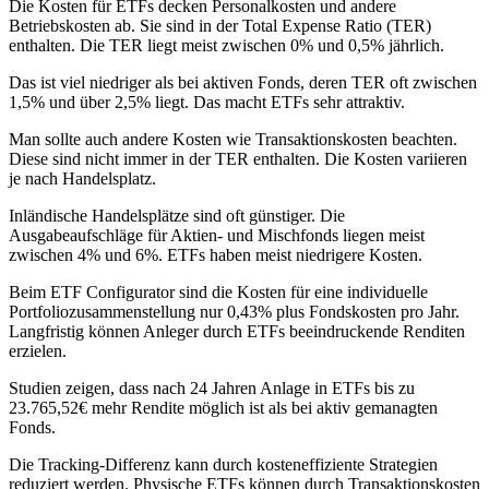
Die Kosten für ETFs decken Personalkosten und andere
Betriebskosten ab. Sie sind in der Total Expense Ratio (TER)
enthalten. Die TER liegt meist zwischen 0% und 0,5% jährlich.
Das ist viel niedriger als bei aktiven Fonds, deren TER oft zwischen
1,5% und über 2,5% liegt. Das macht ETFs sehr attraktiv.
Man sollte auch andere Kosten wie Transaktionskosten beachten.
Diese sind nicht immer in der TER enthalten. Die Kosten variieren
je nach Handelsplatz.
Inländische Handelsplätze sind oft günstiger. Die
Ausgabeaufschläge für Aktien- und Mischfonds liegen meist
zwischen 4% und 6%. ETFs haben meist niedrigere Kosten.
Beim ETF Configurator sind die Kosten für eine individuelle
Portfoliozusammenstellung nur 0,43% plus Fondskosten pro Jahr.
Langfristig können Anleger durch ETFs beeindruckende Renditen
erzielen.
Studien zeigen, dass nach 24 Jahren Anlage in ETFs bis zu
23.765,52€ mehr Rendite möglich ist als bei aktiv gemanagten
Fonds.
Die Tracking-Differenz kann durch kosteneffiziente Strategien
reduziert werden. Physische ETFs können durch Transaktionskosten