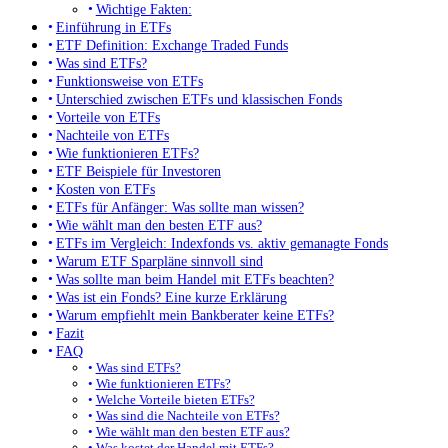
Wichtige Fakten:
Einführung in ETFs
ETF Definition: Exchange Traded Funds
Was sind ETFs?
Funktionsweise von ETFs
Unterschied zwischen ETFs und klassischen Fonds
Vorteile von ETFs
Nachteile von ETFs
Wie funktionieren ETFs?
ETF Beispiele für Investoren
Kosten von ETFs
ETFs für Anfänger: Was sollte man wissen?
Wie wählt man den besten ETF aus?
ETFs im Vergleich: Indexfonds vs. aktiv gemanagte Fonds
Warum ETF Sparpläne sinnvoll sind
Was sollte man beim Handel mit ETFs beachten?
Was ist ein Fonds? Eine kurze Erklärung
Warum empfiehlt mein Bankberater keine ETFs?
Fazit
FAQ
Was sind ETFs?
Wie funktionieren ETFs?
Welche Vorteile bieten ETFs?
Was sind die Nachteile von ETFs?
Wie wählt man den besten ETF aus?
Was kostet der Handel mit ETFs?