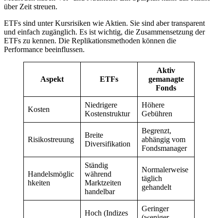
über Zeit streuen.
ETFs sind unter Kursrisiken wie Aktien. Sie sind aber transparent
und einfach zugänglich. Es ist wichtig, die Zusammensetzung der
ETFs zu kennen. Die Replikationsmethoden können die
Performance beeinflussen.
Aktiv
Aspekt
ETFs
gemanagte
Fonds
Niedrigere
Höhere
Kosten
Kostenstruktur
Gebühren
Begrenzt,
Breite
Risikostreuung
abhängig vom
Diversifikation
Fondsmanager
Ständig
Normalerweise
Handelsmöglic
während
täglich
hkeiten
Marktzeiten
gehandelt
handelbar
Geringer
Hoch (Indizes
(weniger