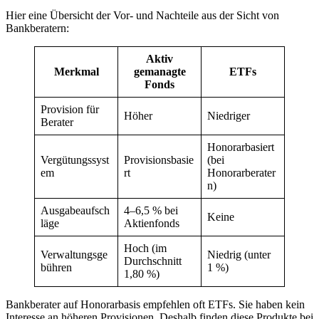
Hier eine Übersicht der Vor- und Nachteile aus der Sicht von
Bankberatern:
Aktiv
Merkmal
gemanagte
ETFs
Fonds
Provision für
Höher
Niedriger
Berater
Honorarbasiert
Vergütungssyst
Provisionsbasie
(bei
em
rt
Honorarberater
n)
Ausgabeaufsch
4–6,5 % bei
Keine
läge
Aktienfonds
Hoch (im
Verwaltungsge
Niedrig (unter
Durchschnitt
bühren
1 %)
1,80 %)
Bankberater auf Honorarbasis empfehlen oft ETFs. Sie haben kein
Interesse an höheren Provisionen. Deshalb finden diese Produkte bei