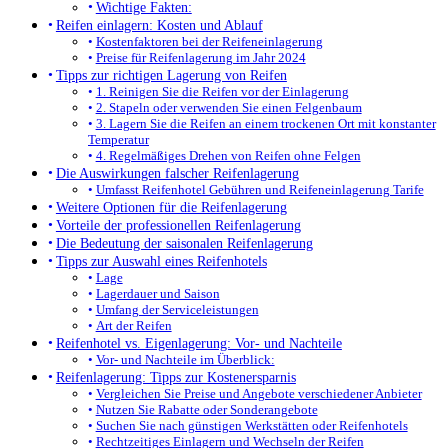
Wichtige Fakten:
Reifen einlagern: Kosten und Ablauf
Kostenfaktoren bei der Reifeneinlagerung
Preise für Reifenlagerung im Jahr 2024
Tipps zur richtigen Lagerung von Reifen
1. Reinigen Sie die Reifen vor der Einlagerung
2. Stapeln oder verwenden Sie einen Felgenbaum
3. Lagern Sie die Reifen an einem trockenen Ort mit konstanter
Temperatur
4. Regelmäßiges Drehen von Reifen ohne Felgen
Die Auswirkungen falscher Reifenlagerung
Umfasst Reifenhotel Gebühren und Reifeneinlagerung Tarife
Weitere Optionen für die Reifenlagerung
Vorteile der professionellen Reifenlagerung
Die Bedeutung der saisonalen Reifenlagerung
Tipps zur Auswahl eines Reifenhotels
Lage
Lagerdauer und Saison
Umfang der Serviceleistungen
Art der Reifen
Reifenhotel vs. Eigenlagerung: Vor- und Nachteile
Vor- und Nachteile im Überblick:
Reifenlagerung: Tipps zur Kostenersparnis
Vergleichen Sie Preise und Angebote verschiedener Anbieter
Nutzen Sie Rabatte oder Sonderangebote
Suchen Sie nach günstigen Werkstätten oder Reifenhotels
Rechtzeitiges Einlagern und Wechseln der Reifen